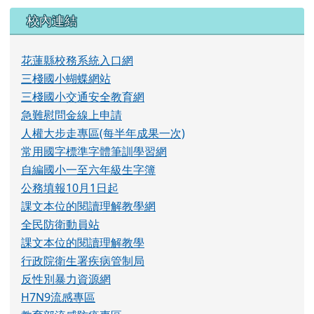
校內連結
花蓮縣校務系統入口網
三棧國小蝴蝶網站
三棧國小交通安全教育網
急難慰問金線上申請
人權大步走專區(每半年成果一次)
常用國字標準字體筆訓學習網
自編國小一至六年級生字簿
公務填報10月1日起
課文本位的閱讀理解教學網
全民防衛動員站
課文本位的閱讀理解教學
行政院衛生署疾病管制局
反性別暴力資源網
H7N9流感專區
教育部流感防疫專區