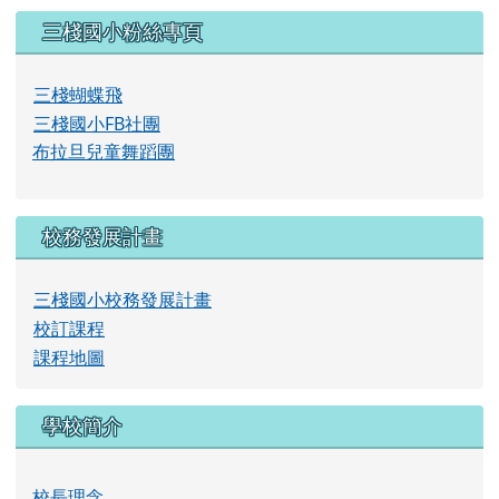
左邊區域內容
三棧國小粉絲專頁
三棧蝴蝶飛
三棧國小FB社團
布拉旦兒童舞蹈團
校務發展計畫
三棧國小校務發展計畫
校訂課程
課程地圖
學校簡介
校長理念