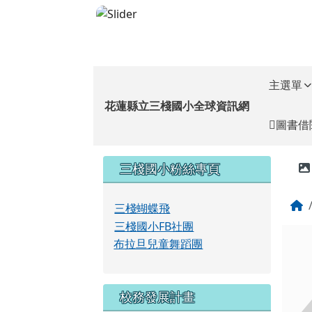
花蓮縣立三棧國小全球資
跳至主內容區
導覽列
主選單
花蓮縣立三棧國小全球資訊網
圖書借
頁尾區域
左邊區域內容
三棧國小粉絲專頁
三棧蝴蝶飛
三棧國小FB社團
布拉旦兒童舞蹈團
校務發展計畫
三棧國小校務發展計畫