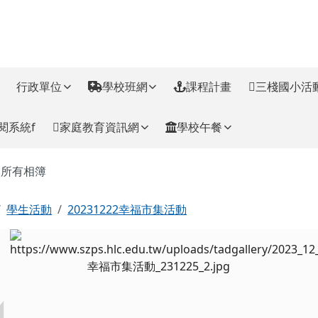
訊網
行政單位
學校班網
課程計畫
三棧國小活
閱系統f
家庭教育資訊網
學校午餐
主內容區域
所有相簿
回首頁
學生活動
20231222幸福市集活動