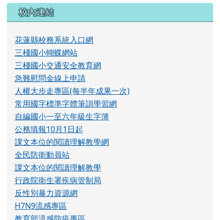
校內連結
花蓮縣校務系統入口網
三棧國小蝴蝶網站
三棧國小交通安全教育網
急難慰問金線上申請
人權大步走專區(每半年成果一次)
常用國字標準字體筆訓學習網
自編國小一至六年級生字簿
公務填報10月1日起
課文本位的閱讀理解教學網
全民防衛動員站
課文本位的閱讀理解教學
行政院衛生署疾病管制局
反性別暴力資源網
H7N9流感專區
教育部流感防疫專區