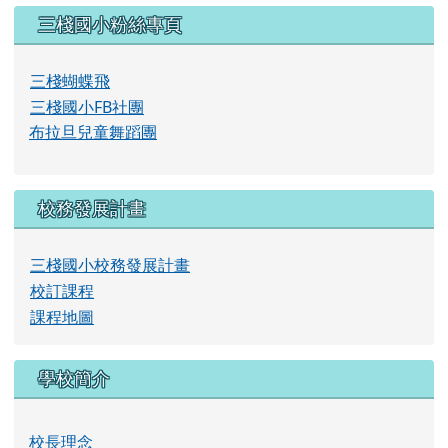
左邊區域內容
三棧國小粉絲專頁
三棧蝴蝶飛
三棧國小FB社團
布拉旦兒童舞蹈團
校務發展計畫
三棧國小校務發展計畫
校訂課程
課程地圖
學校簡介
校長理念