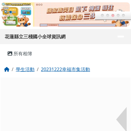
花蓮縣立三棧國小全球資訊網
跳至主內容區
導覽列
花蓮縣立三棧國小全球資訊網
頁尾區域
主內容區域
所有相簿
回首頁
學生活動
20231222幸福市集活動