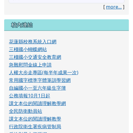
[
more...
]
校內連結
花蓮縣校務系統入口網
三棧國小蝴蝶網站
三棧國小交通安全教育網
急難慰問金線上申請
人權大步走專區(每半年成果一次)
常用國字標準字體筆訓學習網
自編國小一至六年級生字簿
公務填報10月1日起
課文本位的閱讀理解教學網
全民防衛動員站
課文本位的閱讀理解教學
行政院衛生署疾病管制局