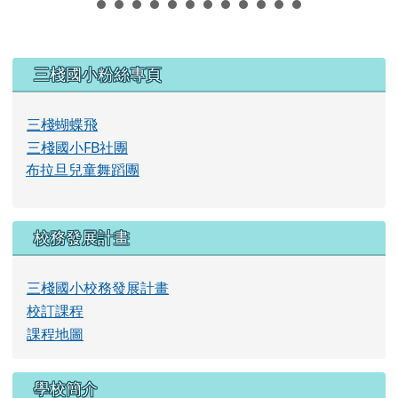
左邊區域內容
三棧國小粉絲專頁
三棧蝴蝶飛
三棧國小FB社團
布拉旦兒童舞蹈團
校務發展計畫
三棧國小校務發展計畫
校訂課程
課程地圖
學校簡介