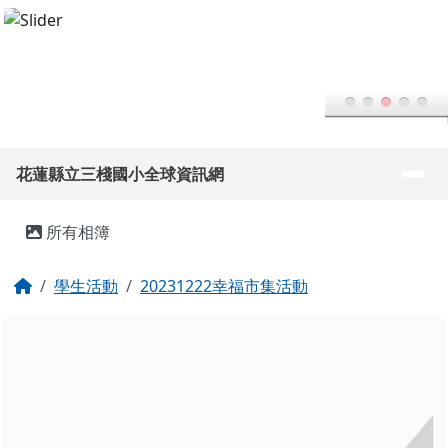
花蓮縣立三棧國小全球資訊網
跳至主內容區
導覽列
花蓮縣立三棧國小全球資訊網
頁尾區域
主內容區域
所有相簿
回首頁
學生活動
20231222幸福市集活動