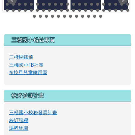
左邊區域內容
三棧國小粉絲專頁
三棧蝴蝶飛
三棧國小FB社團
布拉旦兒童舞蹈團
校務發展計畫
三棧國小校務發展計畫
校訂課程
課程地圖
學校簡介
校長理念