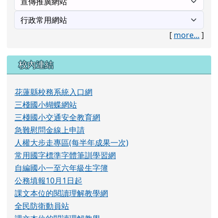
校內連結
花蓮縣校務系統入口網
三棧國小蝴蝶網站
三棧國小交通安全教育網
急難慰問金線上申請
人權大步走專區(每半年成果一次)
常用國字標準字體筆訓學習網
自編國小一至六年級生字簿
公務填報10月1日起
課文本位的閱讀理解教學網
全民防衛動員站
課文本位的閱讀理解教學
行政院衛生署疾病管制局
反性別暴力資源網
H7N9流感專區
教育部流感防疫專區