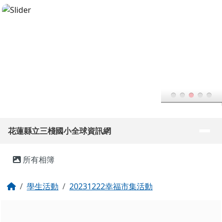
花蓮縣立三棧國小全球資訊網
跳至主內容區
導覽列
花蓮縣立三棧國小全球資訊網
頁尾區域
主內容區域
所有相簿
回首頁
學生活動
20231222幸福市集活動