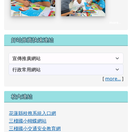
校內連結
花蓮縣校務系統入口網
三棧國小蝴蝶網站
三棧國小交通安全教育網
急難慰問金線上申請
人權大步走專區(每半年成果一次)
常用國字標準字體筆訓學習網
自編國小一至六年級生字簿
公務填報10月1日起
課文本位的閱讀理解教學網
全民防衛動員站
課文本位的閱讀理解教學
行政院衛生署疾病管制局
反性別暴力資源網
H7N9流感專區
教育部流感防疫專區