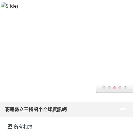
花蓮縣立三棧國小全球資訊網
跳至主內容區
導覽列
花蓮縣立三棧國小全球資訊網
頁尾區域
主內容區域
所有相簿
回首頁
學生活動
20231222幸福市集活動