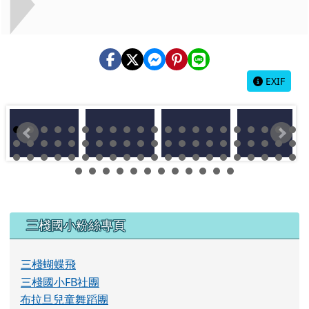
左邊區域內容
三棧國小粉絲專頁
三棧蝴蝶飛
三棧國小FB社團
布拉旦兒童舞蹈團
校務發展計畫
三棧國小校務發展計畫
校訂課程
課程地圖
學校簡介
校長理念