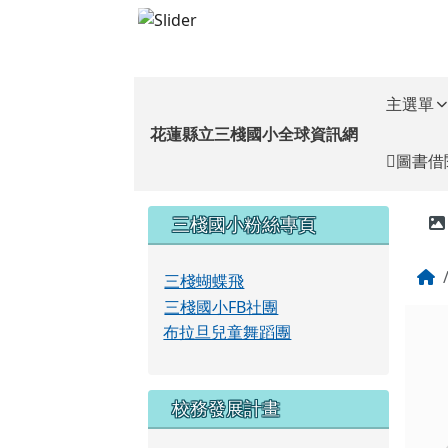
花蓮縣立三棧國小全球資
跳至主內容區
導覽列
主選單
花蓮縣立三棧國小全球資訊網
圖書借
頁尾區域
左邊區域內容
三棧國小粉絲專頁
三棧蝴蝶飛
三棧國小FB社團
布拉旦兒童舞蹈團
校務發展計畫
三棧國小校務發展計畫