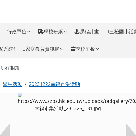
訊網
行政單位
學校班網
課程計畫
三棧國小活
閱系統f
家庭教育資訊網
學校午餐
主內容區域
所有相簿
回首頁
學生活動
20231222幸福市集活動