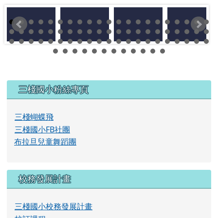
左邊區域內容
三棧國小粉絲專頁
三棧蝴蝶飛
三棧國小FB社團
布拉旦兒童舞蹈團
校務發展計畫
三棧國小校務發展計畫
校訂課程
課程地圖
學校簡介
校長理念