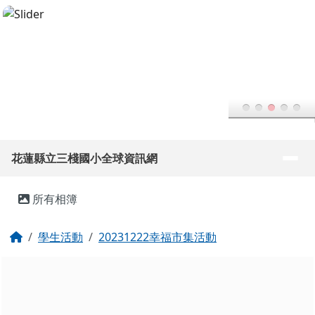
花蓮縣立三棧國小全球資訊網
跳至主內容區
導覽列
花蓮縣立三棧國小全球資訊網
頁尾區域
主內容區域
所有相簿
回首頁
學生活動
20231222幸福市集活動