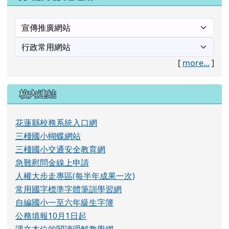
校內連結
花蓮縣校務系統入口網
三棧國小蝴蝶網站
三棧國小交通安全教育網
急難慰問金線上申請
人權大步走專區(每半年成果一次)
常用國字標準字體筆訓學習網
自編國小一至六年級生字簿
公務填報10月1日起
課文本位的閱讀理解教學網
全民防衛動員站
課文本位的閱讀理解教學
行政院衛生署疾病管制局
反性別暴力資源網
H7N9流感專區
教育部流感防疫專區