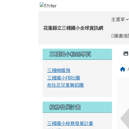
花蓮縣立三棧國小全球資
跳至主內容區
導覽列
主選單
花蓮縣立三棧國小全球資訊網
圖書借
頁尾區域
左邊區域內容
三棧國小粉絲專頁
三棧蝴蝶飛
三棧國小FB社團
布拉旦兒童舞蹈團
校務發展計畫
三棧國小校務發展計畫