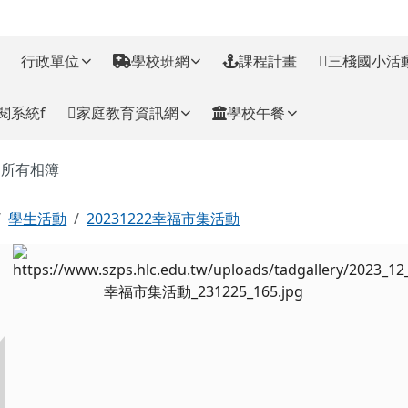
訊網
行政單位
學校班網
課程計畫
三棧國小活
閱系統f
家庭教育資訊網
學校午餐
主內容區域
所有相簿
回首頁
學生活動
20231222幸福市集活動