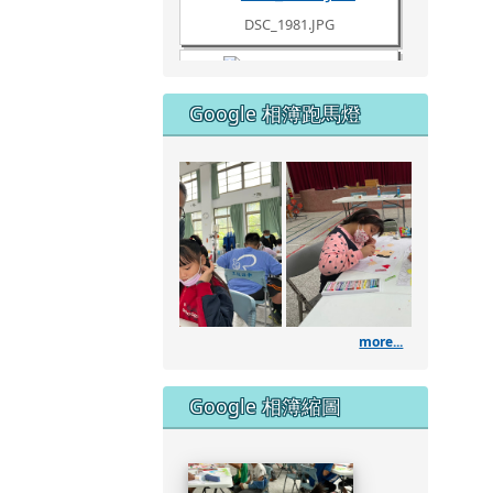
DSC_1980.JPG
Google 相簿跑馬燈
DSC_1961.JPG
111學
DSC_1960.JPG
DSC_1957.JPG
more...
DSC_1953.JPG
Google 相簿縮圖
DSC_1951.JPG