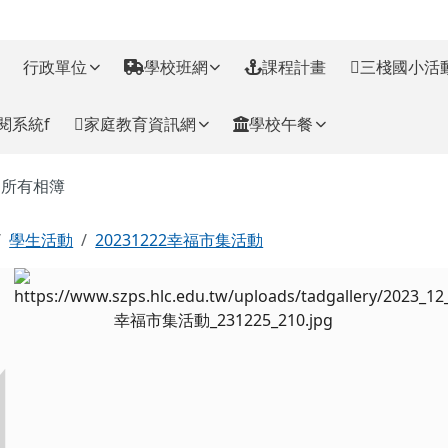
訊網
行政單位
學校班網
課程計畫
三棧國小活
閱系統f
家庭教育資訊網
學校午餐
主內容區域
所有相簿
回首頁
學生活動
20231222幸福市集活動