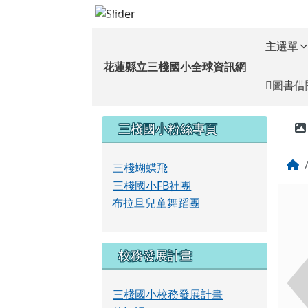
花蓮縣立三棧國小全球資
跳至主內容區
導覽列
主選單
花蓮縣立三棧國小全球資訊網
圖書借
頁尾區域
左邊區域內容
三棧國小粉絲專頁
三棧蝴蝶飛
三棧國小FB社團
布拉旦兒童舞蹈團
校務發展計畫
三棧國小校務發展計畫