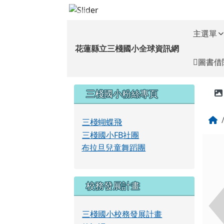
花蓮縣立三棧國小全球資
跳至主內容區
導覽列
主選單
花蓮縣立三棧國小全球資訊網
圖書借
頁尾區域
左邊區域內容
三棧國小粉絲專頁
三棧蝴蝶飛
三棧國小FB社團
布拉旦兒童舞蹈團
校務發展計畫
三棧國小校務發展計畫