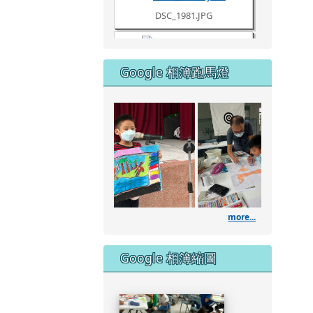
DSC_1980.JPG
Google 相簿跑馬燈
DSC_1961.JPG
111學
DSC_1960.JPG
DSC_1957.JPG
more...
DSC_1953.JPG
Google 相簿縮圖
DSC_1951.JPG