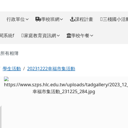
訊網
行政單位
學校班網
課程計畫
三棧國小活
閱系統f
家庭教育資訊網
學校午餐
主內容區域
所有相簿
回首頁
學生活動
20231222幸福市集活動