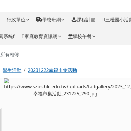
訊網
行政單位
學校班網
課程計畫
三棧國小活
閱系統f
家庭教育資訊網
學校午餐
主內容區域
所有相簿
回首頁
學生活動
20231222幸福市集活動