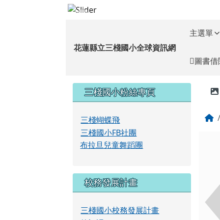
花蓮縣立三棧國小全球資
跳至主內容區
導覽列
主選單
花蓮縣立三棧國小全球資訊網
圖書借
頁尾區域
左邊區域內容
三棧國小粉絲專頁
三棧蝴蝶飛
三棧國小FB社團
布拉旦兒童舞蹈團
校務發展計畫
三棧國小校務發展計畫