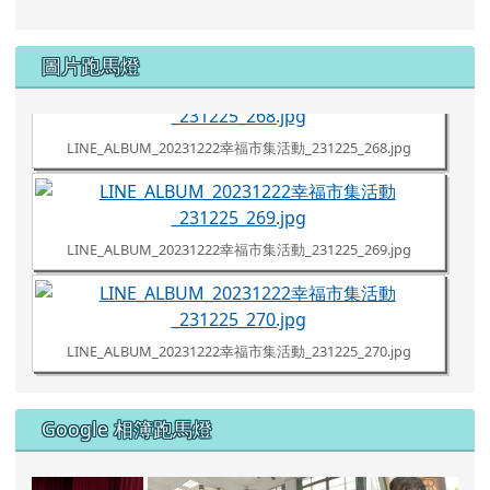
Google 相簿跑馬燈
LINE_ALBUM_20231222幸福市集活動_231225_263.jpg
111學年度藝術深耕繪畫課
LINE_ALBUM_20231222幸福市集活動_231225_264.jpg
LINE_ALBUM_20231222幸福市集活動_231225_265.jpg
more...
Google 相簿縮圖
LINE_ALBUM_20231222幸福市集活動_231225_266.jpg