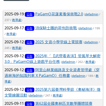
過林海的知識列車 X PaGamO》任務書
(
defadmin
/ 189 /
教
導處
)
2025-09-12
2025第六屆臺灣科學節《奧秘海洋》徵
公告
文暨繪圖活動
(
defadmin
/ 247 /
教導處
)
2025-09-11
第62屆全國奧林匹克數學團體競賽
公告
(
defadmin
/ 185 /
教導處
)
2025-09-09
花蓮縣114 年度學生英語字彙王競賽
(
白
公告
佩佩
/ 365 /
教導處
)
2025-09-08
花蓮縣慶祝 115 年元宵節花燈比賽
(
白佩
公告
佩
/ 250 /
教導處
)
2025-09-01
本縣英語資源中心辦理114學年度「國
公告
民中小學教師雙語教學之提升教師英語能力」研習
(
白佩佩
/
162 /
教導處
)
第一頁
上一頁
(目前頁次)
«
‹
1
2
3
4
5
6
7
8
9
10