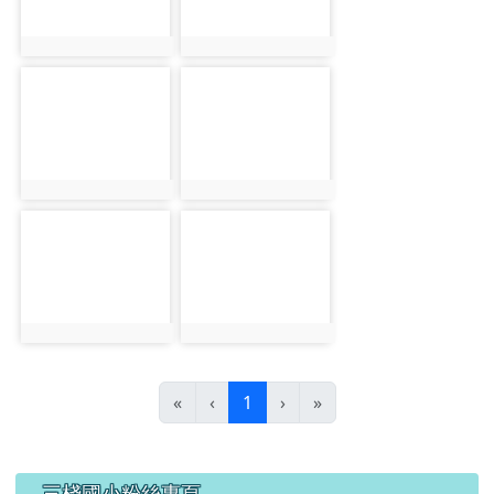
photo:58
photo:59
photo-60
photo-61
photo:60
photo:61
photo-62
photo-63
photo:62
photo:63
(目前頁次)
«
‹
1
›
»