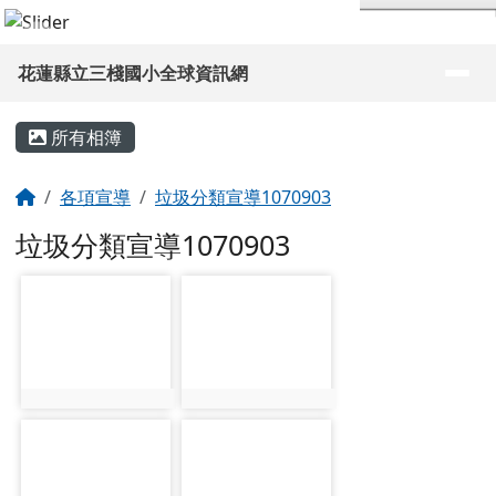
花蓮縣立三棧國小全球資訊網
跳至主內容區
導覽列
花蓮縣立三棧國小全球資訊網
頁尾區域
主內容區域
所有相簿
回首頁
各項宣導
垃圾分類宣導1070903
垃圾分類宣導1070903
photo-56
photo-57
photo:56
photo:57
photo-58
photo-59