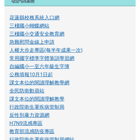
校內連結
花蓮縣校務系統入口網
三棧國小蝴蝶網站
三棧國小交通安全教育網
急難慰問金線上申請
人權大步走專區(每半年成果一次)
常用國字標準字體筆訓學習網
自編國小一至六年級生字簿
公務填報10月1日起
課文本位的閱讀理解教學網
全民防衛動員站
課文本位的閱讀理解教學
行政院衛生署疾病管制局
反性別暴力資源網
H7N9流感專區
教育部流感防疫專區