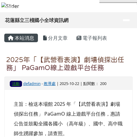
導覽列
花蓮縣立三棧國小全球資訊網
頁尾區域
主內容區域
本站消息
分月文章
電子報列表
2025年「【武營看表演】劇場偵探出任
務」 PaGamO線上遊戲平台任務
defadmin
-
教導處
| 2025-10-22 | 點閱數： 200
活動
主旨：檢送本場館 2025 年「【武營看表演】劇場