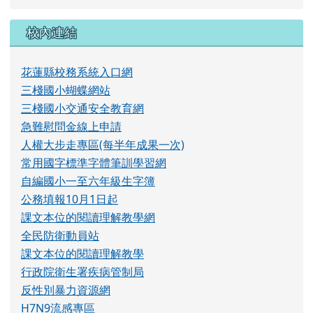
[
more...
]
校內連結
花蓮縣校務系統入口網
三棧國小蝴蝶網站
三棧國小交通安全教育網
急難慰問金線上申請
人權大步走專區(每半年成果一次)
常用國字標準字體筆訓學習網
自編國小一至六年級生字簿
公務填報10月1日起
課文本位的閱讀理解教學網
全民防衛動員站