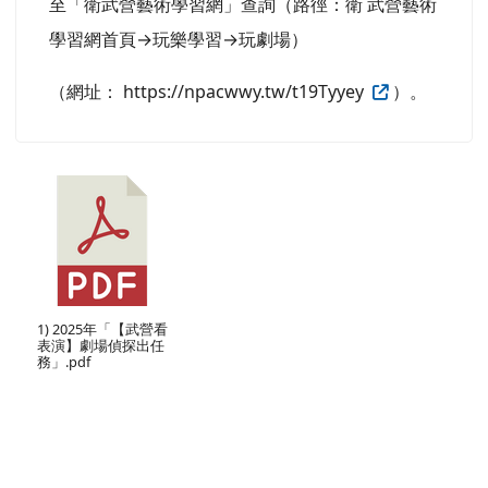
與 PaGamO 遊 戲化學習平台合作推出之藝術教育
活動，任務期間自 2025 年 10 月 15 日至 10 月 28
日，歡迎全國各級學校師生踴躍參 與。相關資訊可
至「衛武營藝術學習網」查詢（路徑：衛 武營藝術
學習網首頁→玩樂學習→玩劇場）
（網址： https://npacwwy.tw/t19Tyyey
）。
1) 2025年「【武營看
表演】劇場偵探出任
務」.pdf