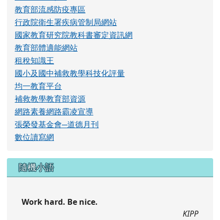
課文本位的閱讀理解教學
行政院衛生署疾病管制局
反性別暴力資源網
H7N9流感專區
教育部流感防疫專區
行政院衛生署疾病管制局網站
國家教育研究院教科書審定資訊網
教育部體適能網站
租稅知識王
國小及國中補救教學科技化評量
均一教育平台
補救教學教育部資源
網路素養網路霸凌宣導
張榮發基金會─道德月刊
數位讀寫網
隨機小語