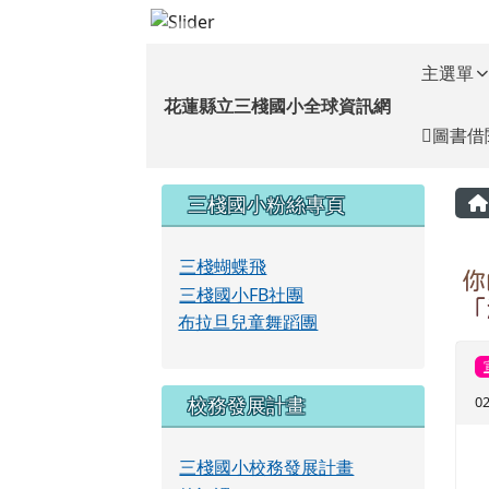
花蓮縣立三棧國小全球資
跳至主內容區
導覽列
主選單
花蓮縣立三棧國小全球資訊網
圖書借
頁尾區域
左邊區域內容
三棧國小粉絲專頁
三棧蝴蝶飛
你
三棧國小FB社團
「
布拉旦兒童舞蹈團
校務發展計畫
0
三棧國小校務發展計畫