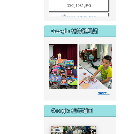
DSC_1980.JPG
Google 相簿跑馬燈
DSC_1961.JPG
111學
DSC_1960.JPG
DSC_1957.JPG
more...
DSC_1953.JPG
Google 相簿縮圖
DSC_1951.JPG