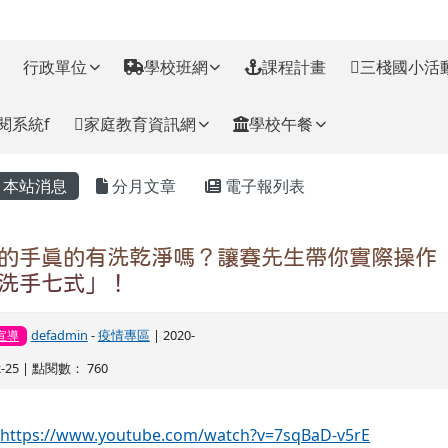
訊網
行政單位
學校班網
課程計畫
三棧國小活
閱系統f
家庭教育資訊網
學校午餐
主內容區域
本站消息
分月文章
電子報列表
的手真的有洗乾淨嗎？讓賽先生帶你實際操作
洗手七式」！
defadmin
-
疫情專區
| 2020-
宣導
2-25 | 點閱數： 760
https://www.youtube.com/watch?v=7sqBaD-v5rE