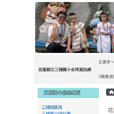
花蓮縣立三棧國小全球資
跳至主內容區
導覽列
主選單
花蓮縣立三棧國小全球資訊網
圖書借
頁尾區域
左邊區域內容
三棧國小粉絲專頁
三棧蝴蝶飛
花
三棧國小FB社團