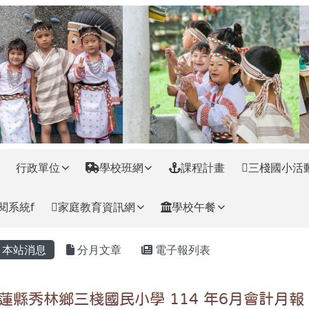
訊網
行政單位
學校班網
課程計畫
三棧國小活
閱系統f
家庭教育資訊網
學校午餐
主內容區域
本站消息
分月文章
電子報列表
蓮縣秀林鄉三棧國民小學 114 年6月會計月報