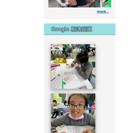
DSC_1957.JPG
more...
DSC_1953.JPG
Google 相簿縮圖
DSC_1951.JPG
DSC_1949.JPG