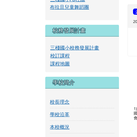
布拉旦兒童舞蹈團
2
校務發展計畫
三棧國小校務發展計畫
校訂課程
課程地圖
學校簡介
校長理念
1
國
學校沿革
會
本校概況