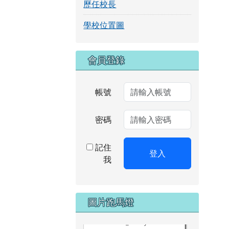
歷任校長
學校位置圖
右邊區域內容
會員登錄
帳號
密碼
記住
登入
我
DSC_1987.JPG
圖片跑馬燈
DSC_1986.JPG