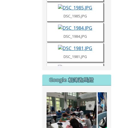
DSC_1985.JPG
DSC_1984.JPG
DSC_1981.JPG
DSC_1980.JPG
Google 相簿跑馬燈
DSC_1961.JPG
111學
DSC_1960.JPG