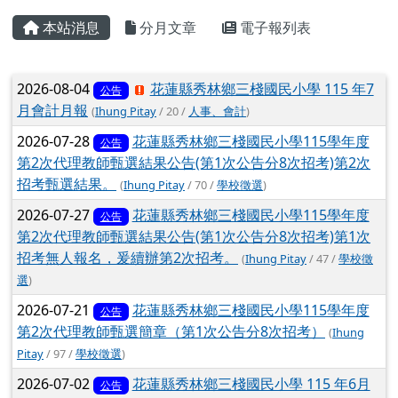
第2次代理教師甄選簡章（第1次公告分8次招考）
(
Ihung
Pitay
/ 97 /
學校徵選
)
2026-07-02
花蓮縣秀林鄉三棧國民小學 115 年6月
公告
會計月報
(
Ihung Pitay
/ 79 /
人事、會計
)
2026-06-10
花蓮縣秀林鄉三棧國民小學115學年度
公告
第1次代課教師甄選結果公告(第1次公告分3次招考)第3次
招考甄選結果。
(
Ihung Pitay
/ 179 /
學校徵選
)
2026-06-10
兒童課後照顧服務人員職前 180小時訓
公告
練第20期招生資訊
(
defadmin
/ 112 /
教導處
)
2026-06-10
高級中等以下學校人工智慧使用和學習
公告
指引
(
方亞馨
/ 101 /
教導處
)
2026-06-09
花蓮縣秀林鄉三棧國民小學115學年度
公告
第1次代課教師甄選結果公告(第1次公告第2次招考) 本次甄
選無人報名，爰續辦第3次招考。
(
Ihung Pitay
/ 153 /
學校徵選
)
2026-06-08
花蓮縣秀林鄉三棧國民小學115學年度
公告
第1次代課教師甄選結果公告(第1次公告第1次招考)本次甄