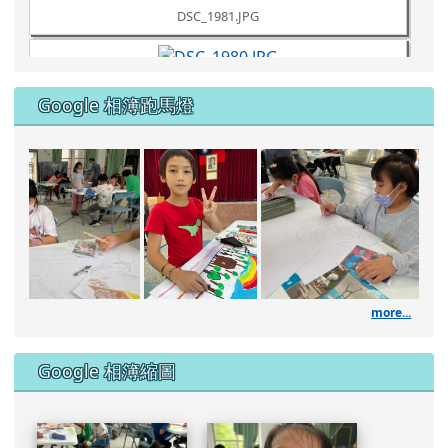
Google 相簿縮圖
DSC_1951.JPG
DSC_1949.JPG