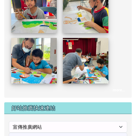
好站推薦快速連結
[
more...
]
校內連結
花蓮縣校務系統入口網
三棧國小蝴蝶網站
三棧國小交通安全教育網
急難慰問金線上申請
人權大步走專區(每半年成果一次)
常用國字標準字體筆訓學習網
自編國小一至六年級生字簿
公務填報10月1日起