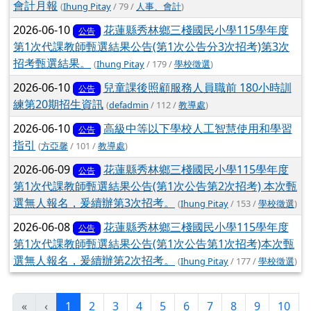
選無人報名，爰續辦第2次招考。
(
Ihung Pitay
/ 177 /
學校徵選
)
(目前頁次)
«
‹
1
2
3
4
5
6
7
8
9
10
下一頁
最後頁
›
»
左邊區域內容
三棧國小粉絲專頁
三棧蝴蝶飛
三棧國小FB社團
布拉旦兒童舞蹈團
校務發展計畫
三棧國小校務發展計畫