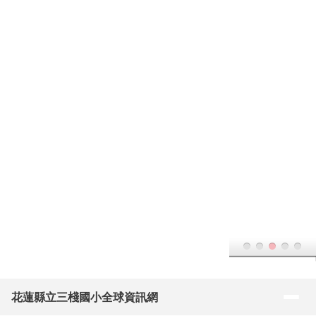
花蓮縣立三棧國小全球資訊網
跳至主內容區
導覽列
花蓮縣立三棧國小全球資訊網
頁尾區域
主內容區域
本站消息
分月文章
電子報列表
文章列表
2026-08-04
花蓮縣秀林鄉三棧國民小學 115 年7
公告
月會計月報
(
Ihung Pitay
/ 20 /
人事、會計
)
2026-07-28
花蓮縣秀林鄉三棧國民小學115學年度
公告
第2次代理教師甄選結果公告(第1次公告分8次招考)第2次
招考甄選結果。
(
Ihung Pitay
/ 70 /
學校徵選
)
2026-07-27
花蓮縣秀林鄉三棧國民小學115學年度
公告
第2次代理教師甄選結果公告(第1次公告分8次招考)第1次
招考無人報名，爰續辦第2次招考。
(
Ihung Pitay
/ 47 /
學校徵
選
)
2026-07-21
花蓮縣秀林鄉三棧國民小學115學年度
公告