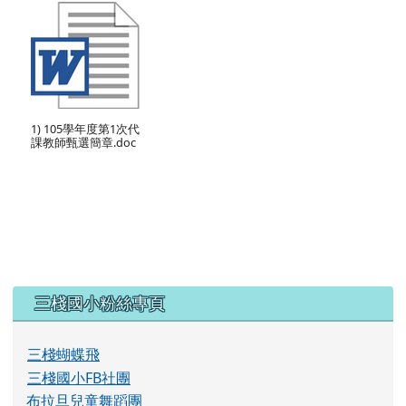
甄選簡章（第 1 次公告分 4 次招考）
1) 105學年度第1次代
課教師甄選簡章.doc
左邊區域內容
三棧國小粉絲專頁