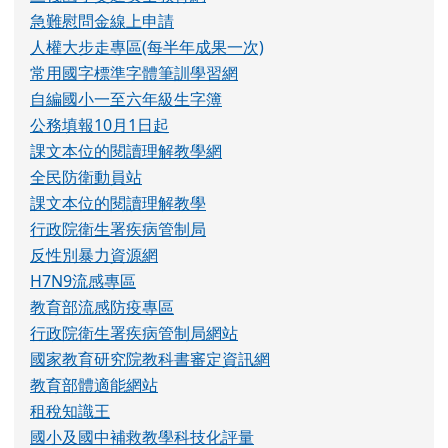
花蓮縣校務系統入口網
三棧國小蝴蝶網站
三棧國小交通安全教育網
急難慰問金線上申請
人權大步走專區(每半年成果一次)
常用國字標準字體筆訓學習網
自編國小一至六年級生字簿
公務填報10月1日起
課文本位的閱讀理解教學網
全民防衛動員站
課文本位的閱讀理解教學
行政院衛生署疾病管制局
反性別暴力資源網
H7N9流感專區
教育部流感防疫專區
行政院衛生署疾病管制局網站
國家教育研究院教科書審定資訊網