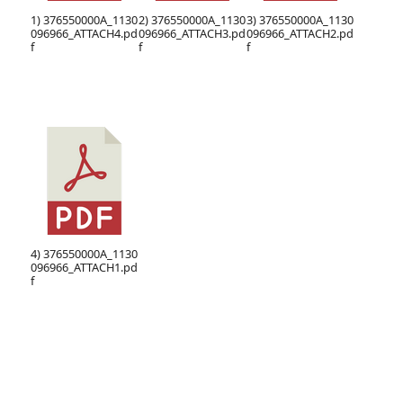
左邊區域內容
三棧國小粉絲專頁
三棧蝴蝶飛
三棧國小FB社團
布拉旦兒童舞蹈團
校務發展計畫
三棧國小校務發展計畫
校訂課程
課程地圖
學校簡介