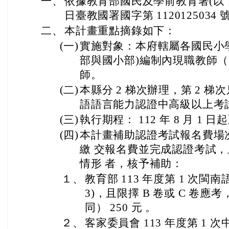
同） 250 元 。
２、
客家委員會 113 年度第 1
認證 考試(3/23)，每師每次 2
３、
國立成功大學 2024 年春季全
擇「教育部臺灣閩南語羅馬
每次 2,800 元。(報名此場次延
(五)
申請作業：
１、
申請期限：閩客語-113 年 5 月
24 年春季全民台語認證(6/
南語羅馬字拼音方案」應考者，
9 前申請)。
２、
檢附資料：貴校於校內完成
助經費申請總額，檢附完成核
、附表 2)及檢附相關證件(
本依限逕送本府申請補助。