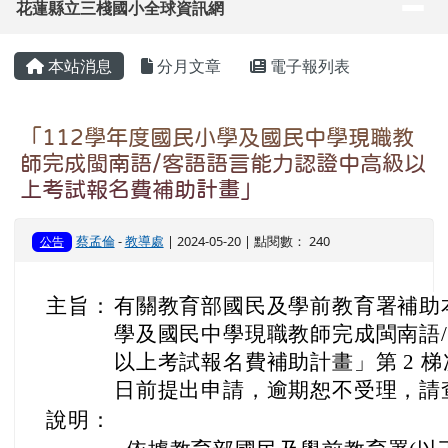
日前提出申請，逾期恕不受理，請
說明：
一、
依據教育部國民及學前教育署(以下同國
日臺教國署國字第 1120125034
二、
本計畫重點摘錄如下：
(一)
實施對象：本府轄屬各國民小
部與國小部)編制內現職教師（
師。
(二)
本縣分 2 梯次辦理，第 2 梯次
語語言能力認證中高級以上考
(三)
執行期程： 112 年 8 月 1 日起至
(四)
本計畫補助認證考試報名費場次
繳 交報名費並完成認證考試
情形 者，核予補助：
１、
教育部 113 年度第 1 次閩
3)，且限擇 B 卷或 C 卷