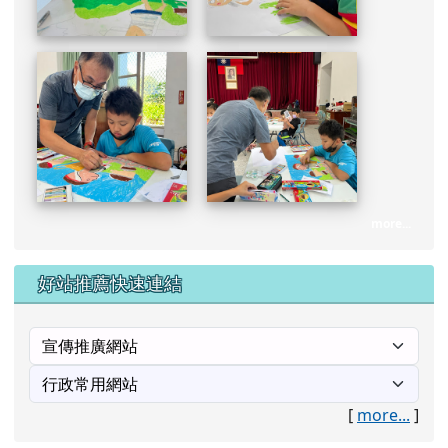
[
more...
]
校內連結
花蓮縣校務系統入口網
三棧國小蝴蝶網站
三棧國小交通安全教育網
急難慰問金線上申請
人權大步走專區(每半年成果一次)
常用國字標準字體筆訓學習網
自編國小一至六年級生字簿
公務填報10月1日起
課文本位的閱讀理解教學網
全民防衛動員站
課文本位的閱讀理解教學
行政院衛生署疾病管制局