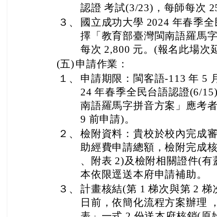
３、
計畫核結(第 1 梯次與第 2 梯次)
日前，依簡化流程方案辦理 
表」一式 2 份送本府核銷(
查驗)，如有結餘款以「繳款
４、
申請原則：教師參加本計畫
任 一節次缺考或違規情形者
５、
檢附補助公文及計畫、附表 1 及
告 108855 有 WORD 檔)。
正本：
本縣各公立國民中-小學、慈濟學校財團法人慈
學校財團法人慈濟大學附屬高級中學國中部、
花蓮縣私立海星國民小學